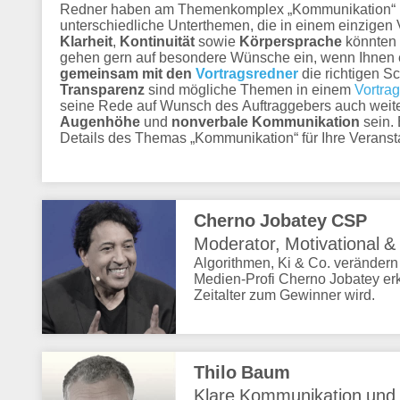
Redner haben am Themenkomplex „Kommunikation“ ihr
unterschiedliche Unterthemen, die in einem einzigen
Klarheit
,
Kontinuität
sowie
Körpersprache
könnten 
gehen gern auf besondere Wünsche ein, wenn Ihnen e
gemeinsam mit den
Vortragsredner
die richtigen S
Transparenz
sind mögliche Themen in einem
Vortrag
seine Rede auf Wunsch des Auftraggebers auch weit
Augenhöhe
und
nonverbale Kommunikation
sein. 
Details des Themas „Kommunikation“ für Ihre Veransta
Cherno Jobatey CSP
Moderator, Motivational 
Algorithmen, Ki & Co. verändern u
Medien-Profi Cherno Jobatey erkl
Zeitalter zum Gewinner wird.
Thilo Baum
Klare Kommunikation und 