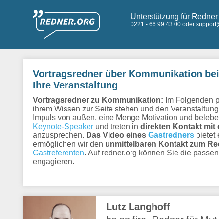
Unterstützung für Redner 
0221 - 66 99 43 00 oder support
Vortragsredner über Kommunikation bei r
Ihre Veranstaltung
Vortragsredner zu Kommunikation:
Im Folgenden pr
ihrem Wissen zur Seite stehen und den Veranstaltung
Impuls von außen, eine Menge Motivation und beleben
Keynote-Speaker
und treten in
direkten Kontakt mi
anzusprechen.
Das Video eines
Gastredners
bietet 
ermöglichen wir den
unmittelbaren Kontakt zum Re
Gastreferenten
. Auf redner.org können Sie die pass
engagieren.
Lutz Langhoff