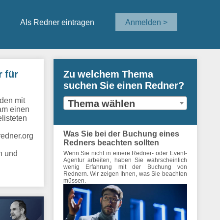
Als Redner eintragen
Anmelden >
 für
Zu welchem Thema
suchen Sie einen Redner?
nden mit
Thema wählen
eam einen
listeten
Was Sie bei der Buchung eines
redner.org
Redners beachten sollten
n und
Wenn Sie nicht in einere Redner- oder Event-
Agentur arbeiten, haben Sie wahrscheinlich
wenig Erfahrung mit der Buchung von
Rednern. Wir zeigen Ihnen, was Sie beachten
müssen.