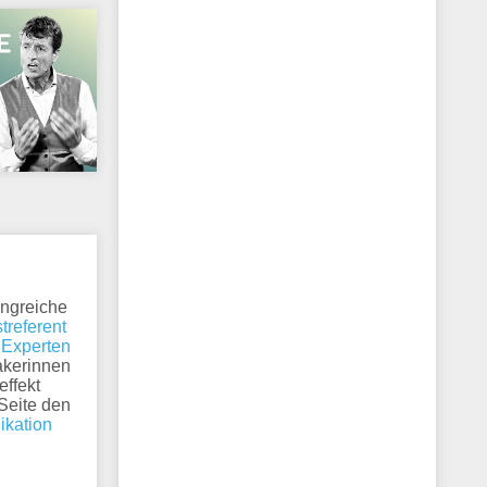
angreiche
treferent
:
Experten
akerinnen
effekt
 Seite den
kation