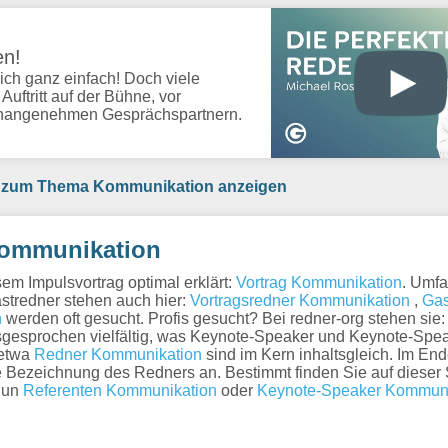
en!
ich ganz einfach! Doch viele
ftritt auf der Bühne, vor
unangenehmen Gesprächspartnern.
nr zum Thema Kommunikation anzeigen
 Kommunikation
m Impulsvortrag optimal erklärt:
Vortrag Kommunikation
. Umf
astredner stehen auch hier:
Vortragsredner Kommunikation
,
Gas
n
werden oft gesucht. Profis gesucht? Bei redner-org stehen sie
ausgesprochen vielfältig, was Keynote-Speaker und Keynote-Spe
etwa
Redner Kommunikation
sind im Kern inhaltsgleich. Im End
die Bezeichnung des Redners an. Bestimmt finden Sie auf dieser
 nun
Referenten Kommunikation
oder
Keynote-Speaker Kommuni