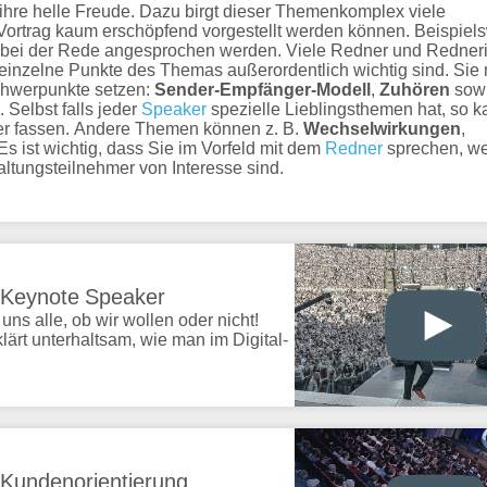
e helle Freude. Dazu birgt dieser Themenkomplex viele
 Vortrag kaum erschöpfend vorgestellt werden können. Beispiel
bei der Rede angesprochen werden. Viele Redner und Redner
inzelne Punkte des Themas außerordentlich wichtig sind. Sie
chwerpunkte setzen:
Sender-Empfänger-Modell
,
Zuhören
sow
. Selbst falls jeder
Speaker
spezielle Lieblingsthemen hat, so k
er fassen. Andere Themen können z. B.
Wechselwirkungen
,
Es ist wichtig, dass Sie im Vorfeld mit dem
Redner
sprechen, w
ltungsteilnehmer von Interesse sind.
& Keynote Speaker
ns alle, ob wir wollen oder nicht!
ärt unterhaltsam, wie man im Digital-
Kundenorientierung