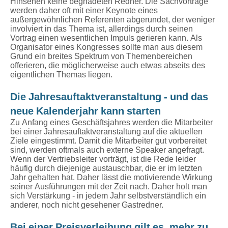
Hinsehen keine begnadeten Redner. Die Sachvorträge
werden daher oft mit einer Keynote eines
außergewöhnlichen Referenten abgerundet, der weniger
involviert in das Thema ist, allerdings durch seinen
Vortrag einen wesentlichen Impuls gerieren kann. Als
Organisator eines Kongresses sollte man aus diesem
Grund ein breites Spektrum von Themenbereichen
offerieren, die möglicherweise auch etwas abseits des
eigentlichen Themas liegen.
Die Jahresauftaktveranstaltung - und das
neue Kalenderjahr kann starten
Zu Anfang eines Geschäftsjahres werden die Mitarbeiter
bei einer Jahresauftaktveranstaltung auf die aktuellen
Ziele eingestimmt. Damit die Mitarbeiter gut vorbereitet
sind, werden oftmals auch externe Speaker angefragt.
Wenn der Vertriebsleiter vorträgt, ist die Rede leider
häufig durch diejenige austauschbar, die er im letzten
Jahr gehalten hat. Daher lässt die motivierende Wirkung
seiner Ausführungen mit der Zeit nach. Daher holt man
sich Verstärkung - in jedem Jahr selbstverständlich ein
anderer, noch nicht gesehener Gastredner.
Bei einer Preisverleihung gilt es, mehr zu