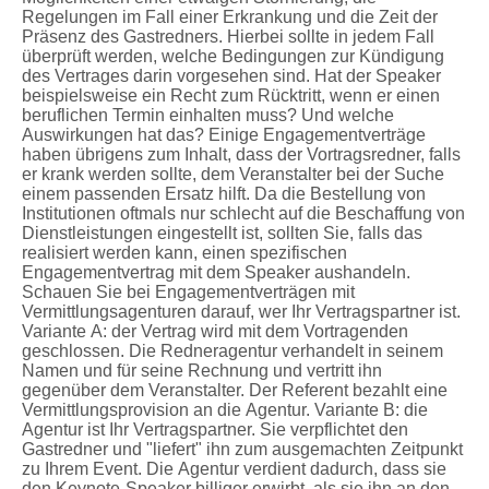
Regelungen im Fall einer Erkrankung und die Zeit der
Präsenz des Gastredners. Hierbei sollte in jedem Fall
überprüft werden, welche Bedingungen zur Kündigung
des Vertrages darin vorgesehen sind. Hat der Speaker
beispielsweise ein Recht zum Rücktritt, wenn er einen
beruflichen Termin einhalten muss? Und welche
Auswirkungen hat das? Einige Engagementverträge
haben übrigens zum Inhalt, dass der Vortragsredner, falls
er krank werden sollte, dem Veranstalter bei der Suche
einem passenden Ersatz hilft. Da die Bestellung von
Institutionen oftmals nur schlecht auf die Beschaffung von
Dienstleistungen eingestellt ist, sollten Sie, falls das
realisiert werden kann, einen spezifischen
Engagementvertrag mit dem Speaker aushandeln.
Schauen Sie bei Engagementverträgen mit
Vermittlungsagenturen darauf, wer Ihr Vertragspartner ist.
Variante A: der Vertrag wird mit dem Vortragenden
geschlossen. Die Redneragentur verhandelt in seinem
Namen und für seine Rechnung und vertritt ihn
gegenüber dem Veranstalter. Der Referent bezahlt eine
Vermittlungsprovision an die Agentur. Variante B: die
Agentur ist Ihr Vertragspartner. Sie verpflichtet den
Gastredner und "liefert" ihn zum ausgemachten Zeitpunkt
zu Ihrem Event. Die Agentur verdient dadurch, dass sie
den Keynote-Speaker billiger erwirbt, als sie ihn an den