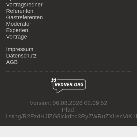
Vortragsredner
Referenten
Gastreferenten
Moderator
Experten
Vorträge
Impressum
Datenschutz
AGB
Version: 06.08.2026 02:09:52
Pfad:
listing/R2FzdHJlZG5lckdhc3RyZWRuZXIrenVt