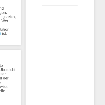
nd
gen:
ungsreich,
. Wer
tation
t
ist.
te-
 Übersicht
eser
i der
e
ewiss
elle