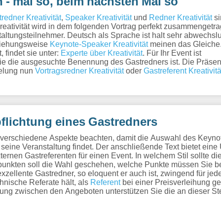
n - mal so, beim nächsten Mal so
redner Kreativität
,
Speaker Kreativität
und
Redner Kreativität
si
reativität wird in dem folgenden Vortrag perfekt zusammengetra
staltungsteilnehmer. Deutsch als Sprache ist halt sehr abwechsl
iehungsweise
Keynote-Speaker Kreativität
meinen das Gleiche
 findet sie unter:
Experte über Kreativität
. Für Ihr Event ist
 wie die ausgesuchte Benennung des Gastredners ist. Die Präsen
telung nun
Vortragsredner Kreativität
oder
Gastreferent Kreativitä
flichtung eines Gastredners
s verschiedene Aspekte beachten, damit die Auswahl des Keyno
seine Veranstaltung findet. Der anschließende Text bietet eine
ernen Gastreferenten für einen Event. In welchem Stil sollte di
unkten soll die Wahl geschehen, welche Punkte müssen Sie be
xzellente Gastredner, so eloquent er auch ist, zwingend für jed
chnische Referate hält, als
Referent
bei einer Preisverleihung g
idung zwischen den Angeboten unterstützen Sie die an dieser St