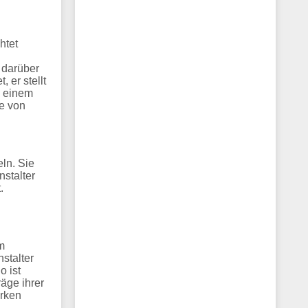
htet
:
 darüber
 er stellt
n einem
te von
ln. Sie
stalter
.
m
stalter
o ist
äge ihrer
irken