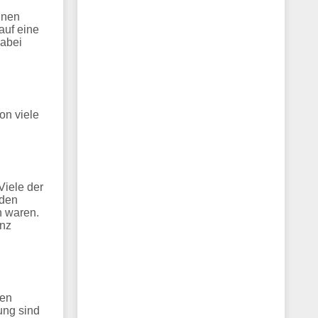
inen
auf eine
dabei
on viele
Viele der
 den
n waren.
enz
nen
ung sind