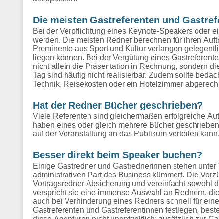
Die meisten Gastreferenten und Gastref
Bei der Verpflichtung eines Keynote-Speakers oder 
werden. Die meisten Redner berechnen für ihren Auftr
Prominente aus Sport und Kultur verlangen gelegentli
liegen können. Bei der Vergütung eines Gastreferenten
nicht allein die Präsentation in Rechnung, sondern 
Tag sind häufig nicht realisierbar. Zudem sollte bed
Technik, Reisekosten oder ein Hotelzimmer abgerech
Hat der Redner Bücher geschrieben?
Viele Referenten sind gleichermaßen erfolgreiche Aut
haben eines oder gleich mehrere Bücher geschrieben 
auf der Veranstaltung an das Publikum verteilen kann
Besser direkt beim Speaker buchen?
Einige Gastredner und Gastrednerinnen stehen unter V
administrativen Part des Business kümmert. Die Vorzü
Vortragsredner Absicherung und vereinfacht sowohl d
verspricht sie eine immense Auswahl an Rednern, die 
auch bei Verhinderung eines Redners schnell für eine
Gastreferenten und Gastreferentinnen festlegen, bes
diese Agenturen nicht unentgeltlich: zusätzlich zur G