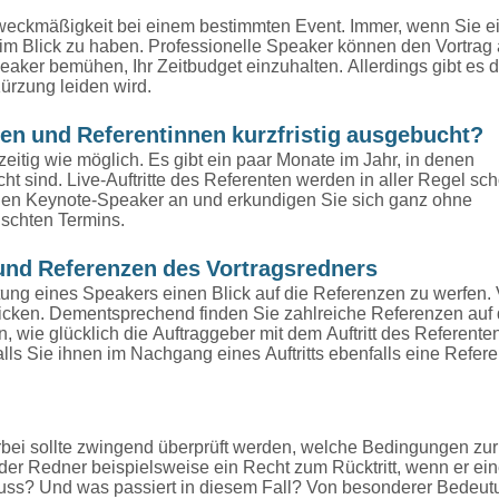
Zweckmäßigkeit bei einem bestimmten Event. Immer, wenn Sie e
 im Blick zu haben. Professionelle Speaker können den Vortrag 
eaker bemühen, Ihr Zeitbudget einzuhalten. Allerdings gibt es 
ürzung leiden wird.
en und Referentinnen kurzfristig ausgebucht?
eitig wie möglich. Es gibt ein paar Monate im Jahr, in denen
 sind. Live-Auftritte des Referenten werden in aller Regel sch
 den Keynote-Speaker an und erkundigen Sie sich ganz ohne
nschten Termins.
und Referenzen des Vortragsredners
chtung eines Speakers einen Blick auf die Referenzen zu werfen. 
licken. Dementsprechend finden Sie zahlreiche Referenzen auf
, wie glücklich die Auftraggeber mit dem Auftritt des Referente
alls Sie ihnen im Nachgang eines Auftritts ebenfalls eine Refer
erbei sollte zwingend überprüft werden, welche Bedingungen zur
der Redner beispielsweise ein Recht zum Rücktritt, wenn er ei
muss? Und was passiert in diesem Fall? Von besonderer Bedeut