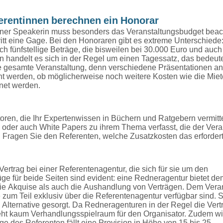
erentinnen berechnen ein Honorar
einer Speakerin muss besonders das Veranstaltungsbudget beac
itt eine Gage. Bei den Honoraren gibt es extreme Unterschiede
ch fünfstellige Beträge, die bisweilen bei 30.000 Euro und auch
 handelt es sich in der Regel um einen Tagessatz, das bedeutet,
die gesamte Veranstaltung, denn verschiedene Präsentationen a
acht werden, ob möglicherweise noch weitere Kosten wie die Mie
net werden.
oren, die Ihr Expertenwissen in Büchern und Ratgebern vermitte
oder auch White Papers zu ihrem Thema verfasst, die der Veran
. Fragen Sie den Referenten, welche Zusatzkosten das erfordert
ertrag bei einer Referentenagentur, die sich für sie um den
ge für beide Seiten sind evident: eine Redneragentur bietet de
ie Akquise als auch die Aushandlung von Verträgen. Dem Veran
zum Teil exklusiv über die Referentenagentur verfügbar sind. S
 Alternative gesorgt. Da Redneragenturen in der Regel die Vertr
teht kaum Verhandlungsspielraum für den Organisator. Zudem w
age des Referenten fällt eine Provision in Höhe von 15 bis 25