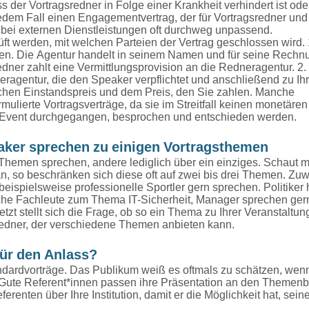
s der Vortragsredner in Folge einer Krankheit verhindert ist ode
edem Fall einen Engagementvertrag, der für Vortragsredner und
st bei externen Dienstleistungen oft durchweg unpassend.
ft werden, mit welchen Parteien der Vertrag geschlossen wird. 
sen. Die Agentur handelt in seinem Namen und für seine Rechn
edner zahlt eine Vermittlungsprovision an die Redneragentur. 2. 
ragentur, die den Speaker verpflichtet und anschließend zu I
schen Einstandspreis und dem Preis, den Sie zahlen. Manche
mulierte Vortragsverträge, da sie im Streitfall keinen monetär
 Event durchgegangen, besprochen und entschieden werden.
aker sprechen zu einigen Vortragsthemen
Themen sprechen, andere lediglich über ein einziges. Schaut 
, so beschränken sich diese oft auf zwei bis drei Themen. Zuwe
eispielsweise professionelle Sportler gern sprechen. Politiker h
sche Fachleute zum Thema IT-Sicherheit, Manager sprechen ger
zt stellt sich die Frage, ob so ein Thema zu Ihrer Veranstaltun
gsredner, der verschiedene Themen anbieten kann.
für den Anlass?
ndardvorträge. Das Publikum weiß es oftmals zu schätzen, wen
d. Gute Referent*innen passen ihre Präsentation an den Themenb
ferenten über Ihre Institution, damit er die Möglichkeit hat, sei