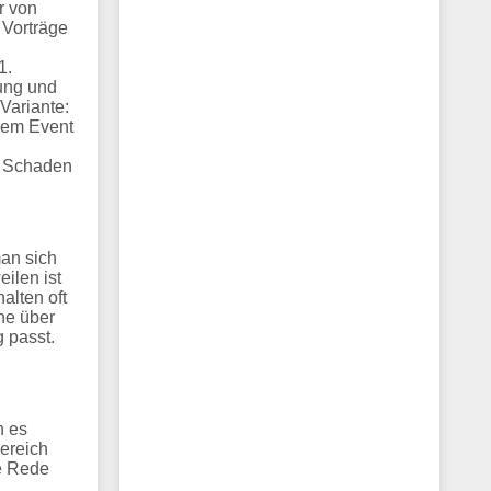
r von
 Vorträge
1.
ung und
Variante:
hrem Event
en Schaden
man sich
ilen ist
alten oft
ne über
g passt.
n es
ereich
ne Rede