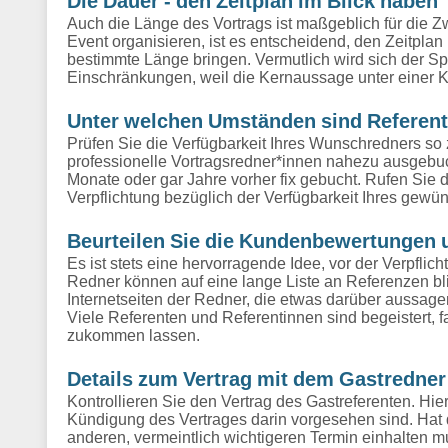
Die Dauer - den Zeitplan im Blick haben
Auch die Länge des Vortrags ist maßgeblich für die 
Event organisieren, ist es entscheidend, den Zeitplan
bestimmte Länge bringen. Vermutlich wird sich der Sp
Einschränkungen, weil die Kernaussage unter einer K
Unter welchen Umständen sind Referent
Prüfen Sie die Verfügbarkeit Ihres Wunschredners so z
professionelle Vortragsredner*innen nahezu ausgebucht
Monate oder gar Jahre vorher fix gebucht. Rufen Sie
Verpflichtung bezüglich der Verfügbarkeit Ihres gewü
Beurteilen Sie die Kundenbewertungen 
Es ist stets eine hervorragende Idee, vor der Verpfli
Redner können auf eine lange Liste an Referenzen b
Internetseiten der Redner, die etwas darüber aussagen
Viele Referenten und Referentinnen sind begeistert, f
zukommen lassen.
Details zum Vertrag mit dem Gastredner
Kontrollieren Sie den Vertrag des Gastreferenten. Hi
Kündigung des Vertrages darin vorgesehen sind. Hat 
anderen, vermeintlich wichtigeren Termin einhalten 