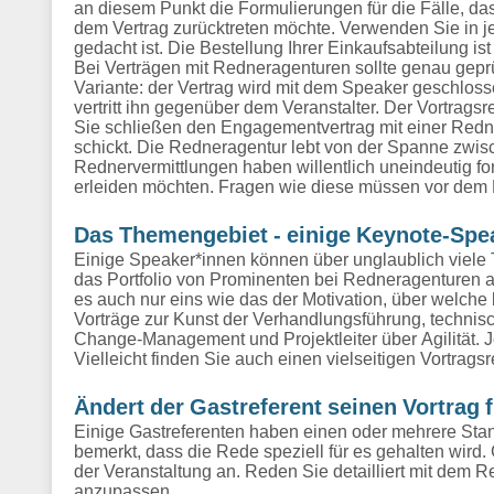
an diesem Punkt die Formulierungen für die Fälle, das
dem Vertrag zurücktreten möchte. Verwenden Sie in j
gedacht ist. Die Bestellung Ihrer Einkaufsabteilung i
Bei Verträgen mit Redneragenturen sollte genau geprü
Variante: der Vertrag wird mit dem Speaker geschlos
vertritt ihn gegenüber dem Veranstalter. Der Vortragsr
Sie schließen den Engagementvertrag mit einer Redne
schickt. Die Redneragentur lebt von der Spanne zwi
Rednervermittlungen haben willentlich uneindeutig for
erleiden möchten. Fragen wie diese müssen vor dem
Das Themengebiet - einige Keynote-Spe
Einige Speaker*innen können über unglaublich viele 
das Portfolio von Prominenten bei Redneragenturen an
es auch nur eins wie das der Motivation, über welche b
Vorträge zur Kunst der Verhandlungsführung, techni
Change-Management und Projektleiter über Agilität. Jet
Vielleicht finden Sie auch einen vielseitigen Vortra
Ändert der Gastreferent seinen Vortrag 
Einige Gastreferenten haben einen oder mehrere Sta
bemerkt, dass die Rede speziell für es gehalten wir
der Veranstaltung an. Reden Sie detailliert mit dem Re
anzupassen.