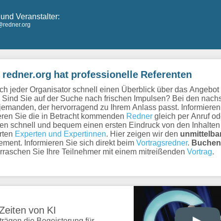
und Veranstalter:
@redner.org
 redner.org hat professionelle Referenten
ich jeder Organisator schnell einen Überblick über das Angebot
 Sind Sie auf der Suche nach frischen Impulsen? Bei den nach
jemanden, der hervorragend zu Ihrem Anlass passt. Informieren
tieren Sie die in Betracht kommenden
Redner
gleich per Anruf od
en schnell und bequem einen ersten Eindruck von den Inhalten
rten
Experten und Expertinnen
. Hier zeigen wir den
unmittelba
ent. Informieren Sie sich direkt beim
Vortragsredner
.
Buchen
raschen Sie Ihre Teilnehmer mit einem mitreißenden
Vortrag
.
 Zeiten von KI
trägen die Begeisterung für