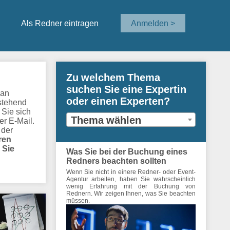
Als Redner eintragen
Anmelden >
Zu welchem Thema
suchen Sie eine Expertin
 an
oder einen Experten?
stehend
 Sie sich
Thema wählen
er E-Mail.
 der
ren
 Sie
Was Sie bei der Buchung eines
Redners beachten sollten
Wenn Sie nicht in einere Redner- oder Event-
Agentur arbeiten, haben Sie wahrscheinlich
wenig Erfahrung mit der Buchung von
Rednern. Wir zeigen Ihnen, was Sie beachten
müssen.