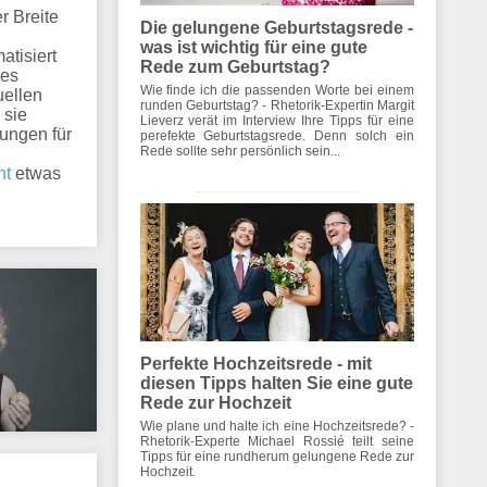
r Breite
Die gelungene Geburtstagsrede -
was ist wichtig für eine gute
atisiert
Rede zum Geburtstag?
des
Wie finde ich die passenden Worte bei einem
uellen
runden Geburtstag? - Rhetorik-Expertin Margit
 sie
Lieverz verät im Interview Ihre Tipps für eine
ungen für
perefekte Geburtstagsrede. Denn solch ein
Rede sollte sehr persönlich sein...
nt
etwas
Perfekte Hochzeitsrede - mit
diesen Tipps halten Sie eine gute
Rede zur Hochzeit
Wie plane und halte ich eine Hochzeitsrede? -
Rhetorik-Experte Michael Rossié teilt seine
Tipps für eine rundherum gelungene Rede zur
Hochzeit.