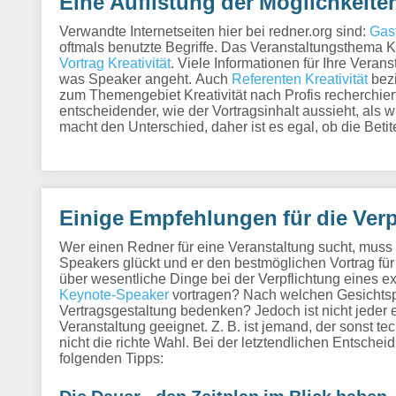
Eine Auflistung der Möglichkeite
Verwandte Internetseiten hier bei redner.org sind:
Gast
oftmals benutzte Begriffe. Das Veranstaltungsthema K
Vortrag Kreativität
. Viele Informationen für Ihre Veran
was Speaker angeht. Auch
Referenten Kreativität
bez
zum Themengebiet Kreativität nach Profis recherchiert,
entscheidender, wie der Vortragsinhalt aussieht, als
macht den Unterschied, daher ist es egal, ob die Beti
Einige Empfehlungen für die Verp
Wer einen Redner für eine Veranstaltung sucht, mus
Speakers glückt und er den bestmöglichen Vortrag für 
über wesentliche Dinge bei der Verpflichtung eines ext
Keynote-Speaker
vortragen? Nach welchen Gesichtsp
Vertragsgestaltung bedenken? Jedoch ist nicht jeder e
Veranstaltung geeignet. Z. B. ist jemand, der sonst te
nicht die richte Wahl. Bei der letztendlichen Entsche
folgenden Tipps: