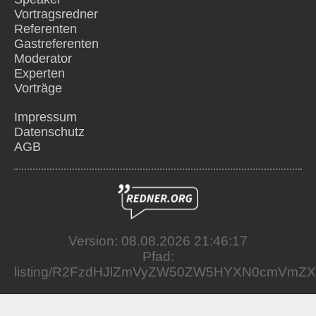
Vortragsredner
Referenten
Gastreferenten
Moderator
Experten
Vorträge
Impressum
Datenschutz
AGB
Version: 08.08.2026 21:46:17
Pfad:
listing/R2FzdHJlZmVyZW50ZW5HYXN0cmVmZ