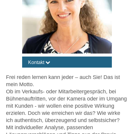
Kontakt 
Die Freisprecherin
Frei reden lernen kann jeder – auch Sie! Das ist
Margit Susan Lieverz
mein Motto.
Ob im Verkaufs- oder Mitarbeitergespräch, bei
Wiesbadener Straße 153
Bühnenauftritten, vor der Kamera oder im Umgang
Deutschland 61462 Königstein
mit Kunden - wir wollen eine positive Wirkung
06174-9357980
erzielen. Doch wie erreichen wir das? Wie wirke
ich authentisch, überzeugend und selbstsicher?
kontakt@margitlieverz.de
Mit individueller Analyse, passenden